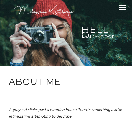
HELL
O
I AM JANE DOE
ABOUT ME
A gray cat slinks past a wooden house. There’s something a little
intimidating attempting to describe