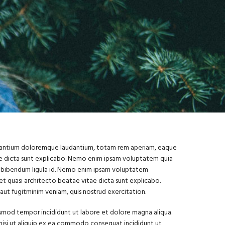
cusantium doloremque laudantium, totam rem aperiam, eaque
itae dicta sunt explicabo. Nemo enim ipsam voluptatem quia
nt, bibendum ligula id. Nemo enim ipsam voluptatem
et quasi architecto beatae vitae dicta sunt explicabo.
ut fugitminim veniam, quis nostrud exercitation.
iusmod tempor incididunt ut labore et dolore magna aliqua.
 nisi ut aliquip ex ea commodo consequat incididunt ut