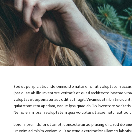
Sed ut perspiciatis unde omnis iste natus error sit voluptatem ac
ipsa quae ab illo inventore veritatis et quasi architecto beatae v
voluptas sit aspernatur aut odit aut fugit. Vivamus at nibh tincidu
quiatotam rem aperiam, eaque ipsa quae ab illo inventore veritatis 
Nemo enim ipsam voluptatem quia voluptas sit aspernatur aut odit a
Lorem ipsum dolor sit amet, consectetur adipisicing elit, sed do e
Ut enim ad minim veniam, quis nostrud exercitation ullamco laboris