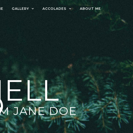
ME
GALLERY
ACCOLADES
ABOUT ME
HELL
O
AM JANE DOE